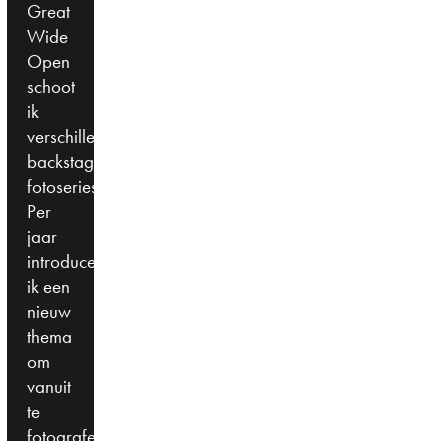
Great
Wide
Open
schoot
ik
verschillende
backstage
fotoseries.
Per
jaar
introduceerde
ik een
nieuw
thema
om
vanuit
te
fotograferen.